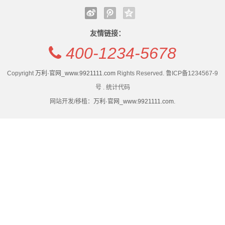
电
品牌、科技、机械齐发力！看长顺如何深耕现代山地农
河北200万台农业机械备战“三夏”
机
业
技能比武展风采 机械插秧助丰收
友情链接：
大叶股份：公司目前氢能技术应用到园林机械产品尚处
品牌、科技、机械齐发力！看长顺如何深耕现代山地农
租
400-1234-5678
于论证策划阶段
业
赁
孟庆虎：医学手术专用机械臂可辅助所有骨科术式
大叶股份：公司目前氢能技术应用到园林机械产品尚处
Copyright
万利·官网_www.9921111.com
Rights Reserved. 鲁ICP备1234567-9
于论证策划阶段
新
号 . 统计代码
孟庆虎：医学手术专用机械臂可辅助所有骨科术式
网站开发/移植：
万利·官网_www.9921111.com
.
闻
动
态
公
司
动